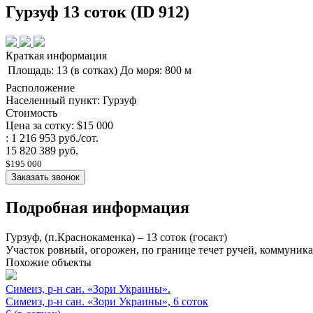
Гурзуф 13 соток (ID 912)
Краткая информация
Площадь: 13 (в сотках)
До моря: 800 м
Расположение
Населенный пункт: Гурзуф
Стоимость
Цена за сотку: $15 000
: 1 216 953 руб./сот.
15 820 389 руб.
$195 000
Заказать звонок
Подробная информация
Гурзуф, (п.Краснокаменка) – 13 соток (госакт)
Участок ровный, огорожен, по границе течет ручей, коммуникац
Похожие объекты
Симеиз, р-н сан. «Зори Украины».
Симеиз, р-н сан. «Зори Украины», 6 соток