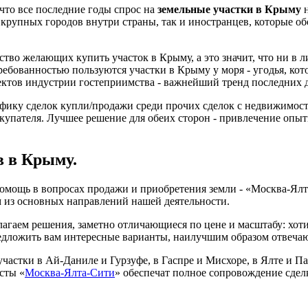
что все последние годы спрос на
земельные участки в Крыму
н
 крупных городов внутри страны, так и иностранцев, которые о
ство желающих купить участок в Крыму, а это значит, что ни в л
требованностью пользуются участки в Крыму у моря - угодья, к
ектов индустрии гостеприимства - важнейший тренд последних д
фику сделок купли/продажи среди прочих сделок с недвижимост
купателя. Лучшее решение для обеих сторон - привлечение опы
в в Крыму.
 помощь в вопросах продажи и приобретения земли - «Москва-Я
м из основных направлений нашей деятельности.
лагаем решения, заметно отличающиеся по цене и масштабу: хот
редложить вам интересные варианты, наилучшим образом отвеч
 участки в Ай-Даниле и Гурзуфе, в Гаспре и Мисхоре, в Ялте и П
сты «
Москва-Ялта-Сити
» обеспечат полное сопровождение сделк