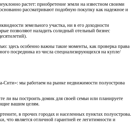
еуклонно растет: приобретение земли на известном своими
боснованно рассматривают подобную покупку как надежное и
иквидности земельного участка, ни в его доходности
оторые позволяют наладить солидный отельный бизнес
есятилетий).
ью: здесь особенно важны такие моменты, как проверка права
тного посредника из числа специализирующихся на купле/
лта-Сити»: мы работаем на рынке недвижимости полуострова
ите ли вы построить домик для своей семьи или планируете
ающие вашим целям.
артените, в прочих городах и населенных пунктах полуострова.
и, что является отличной гарантией ее легитимности и