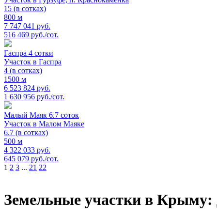
15 (в сотках)
800 м
7 747 041 руб.
516 469 руб./сот.
Гаспра 4 сотки
Участок в Гаспра
4 (в сотках)
1500 м
6 523 824 руб.
1 630 956 руб./сот.
Малый Маяк 6.7 соток
Участок в Малом Маяке
6.7 (в сотках)
500 м
4 322 033 руб.
645 079 руб./сот.
1
2
3
...
21
22
Земельные участки в Крыму: 