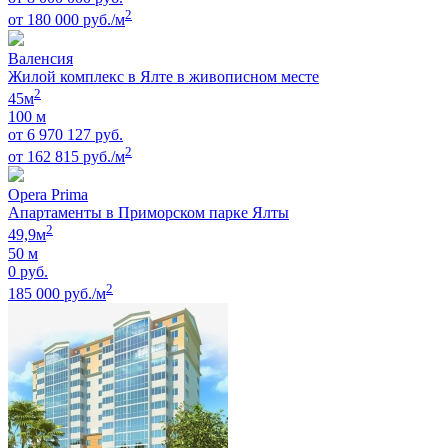
2
от 180 000 руб./м
Валенсия
Жилой комплекс в Ялте в живописном месте
2
45м
100 м
от 6 970 127 руб.
2
от 162 815 руб./м
Opera Prima
Апартаменты в Приморском парке Ялты
2
49,9м
50 м
0 руб.
2
185 000 руб./м