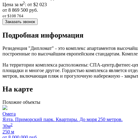
2
Цена за м
: от $2 023
от 8 869 500 руб.
от $108 764
Заказать звонок
Подробная информация
Резиденция "Дипломат" - это комплекс апартаментов высочайш
построенные по высочайшим европейским стандартам. Комплекс
На территории комплекса расположены: СПА-центр,фитнес-цент
площадки и многое другое. Гордостью комплекса является отд
метров, включающая пляж и прогулочную набережную - закрыт
На карте
Похожие объекты
Омега
Ялта. Приморский парк. Квартиры. До моря 250 метров.
2
30м
250 м
от 8 000 000 руб.