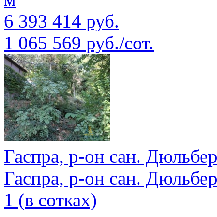
6 393 414 руб.
1 065 569 руб./сот.
Гаспра, р-он сан. Дюльбер
Гаспра, р-он сан. Дюльбер
1 (в сотках)